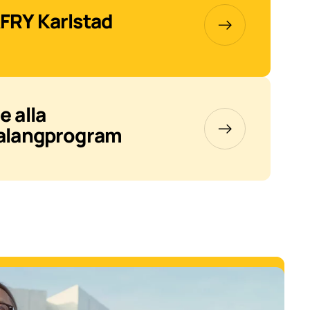
FRY Karlstad
e alla
alangprogram