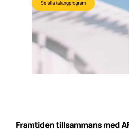
Se alla talangprogram
Framtiden tillsammans med A