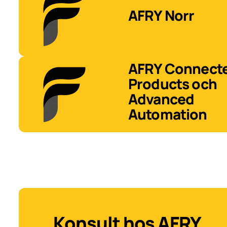
AFRY Norr
AFRY Connect
Products och
Advanced
Automation
Konsult hos AFRY