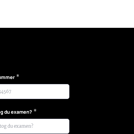
*
nummer
*
tog du examen?