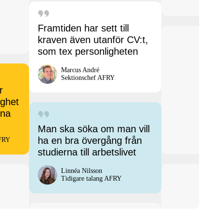
Framtiden har sett till
kraven även utanför CV:t,
som tex personligheten
Marcus André
Sektionschef AFRY
r
ighet
rna
Man ska söka om man vill
ha en bra övergång från
AFRY
studierna till arbetslivet
Linnéa Nilsson
Tidigare talang AFRY