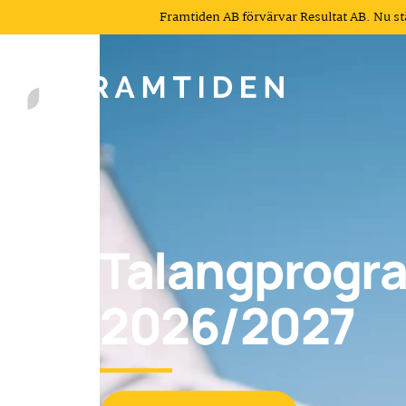
Framtiden AB förvärvar Resultat AB. Nu s
Talangprogr
2026/2027