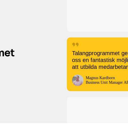
met
Talangprogrammet ge
oss en fantastisk möjl
att utbilda medarbeta
Magnus Kardborn
Business Unit Manager 