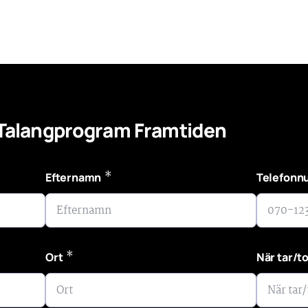
 Talangprogram Framtiden
*
Efternamn
Telefon
*
Ort
När tar/