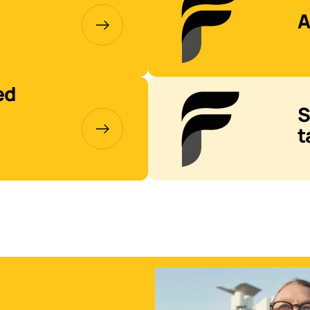
A
ed
S
t