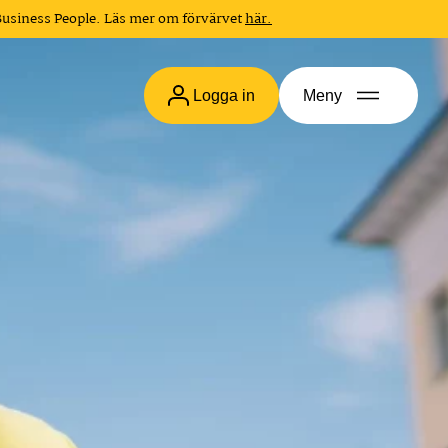
Business People. Läs mer om förvärvet
här.
Logga in
Meny