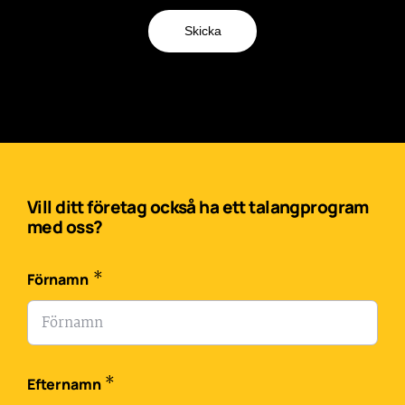
Skicka
Vill ditt företag också ha ett talangprogram
med oss?
*
Förnamn
*
Efternamn