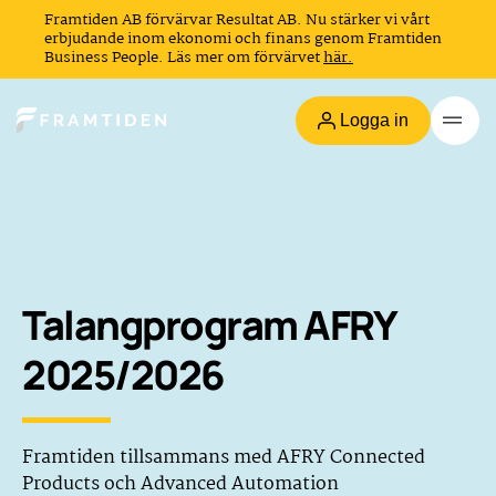
Framtiden AB förvärvar Resultat AB. Nu stärker vi vårt
erbjudande inom ekonomi och finans genom Framtiden
Business People. Läs mer om förvärvet
här.
Logga in
Talangprogram AFRY
2025/2026
Framtiden tillsammans med AFRY Connected
Products och Advanced Automation