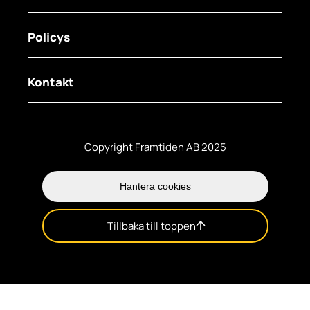
Policys
För arbetsgivare
För jobbsökare
Kontakt
Synpunkter och Klagomål
Jobba hos oss
Visselblåsartjänst
Telefon: 0200 – 26 26 11
Copyright Framtiden AB 2025
E-post: info@framtiden.com
Anmälan till nyhetsbrev
Hantera cookies
Tillbaka till toppen