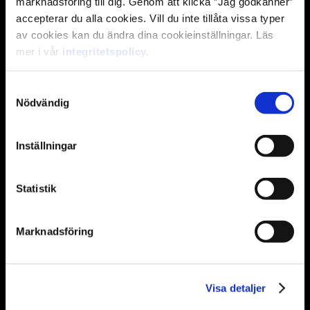
marknadsföring till dig. Genom att klicka ”Jag godkänner”
accepterar du alla cookies. Vill du inte tillåta vissa typer
av cookies kan du ändra dina cookieinställningar. Läs
*
Telefonnummer
mer i vår
integritetspolicy.
Samtyckesval
Nödvändig
*
E-post
Inställningar
Statistik
*
Ort
Marknadsföring
*
När tar/tog du examen?
Visa detaljer