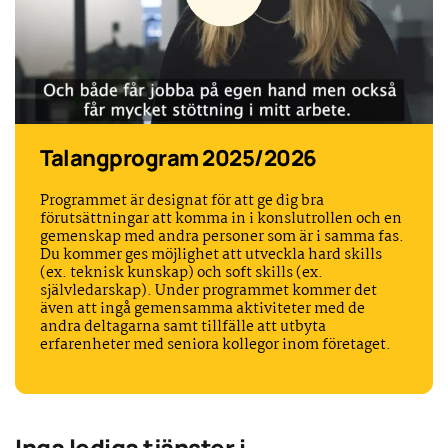
Talangprogram 2025/2026
Programmet är designat för att ge dig bra
förutsättningar att komma in i konslutrollen och en
gemenskap med andra personer som är i samma fas.
Du kommer ges möjlighet att utveckla hard skills
(ex. teknisk kunskap) och soft skills (ex.
självledarskap). Under programmet kommer det
även att ingå gemensamma aktiviteter med de
andra deltagarna samt tillfälle att utbyta
erfarenheter med seniora kollegor inom företaget.
Inga lediga tjänster i