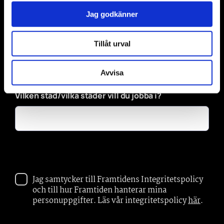
Jag godkänner
*
Vilken utbildning går du/har du gått?
Tillåt urval
Avvisa
Vilken stad/vilka städer vill du jobba i?
Jag samtycker till Framtidens Integritetspolicy
och till hur Framtiden hanterar mina
personuppgifter. Läs vår integritetspolicy
här
.