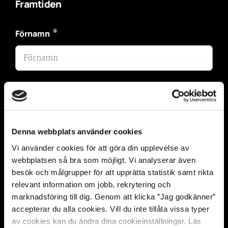
Framtiden
*
Förnamn
*
Efternamn
Denna webbplats använder cookies
Vi använder cookies för att göra din upplevelse av
*
Telefonnummer
webbplatsen så bra som möjligt. Vi analyserar även
besök och målgrupper för att upprätta statistik samt rikta
relevant information om jobb, rekrytering och
marknadsföring till dig. Genom att klicka ”Jag godkänner”
*
accepterar du alla cookies. Vill du inte tillåta vissa typer
E-post
av cookies kan du ändra dina cookieinställningar. Läs