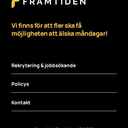
Vi finns för att fler ska få
möjligheten att älska måndagar!
Rekrytering & jobbsökande
Policys
För arbetsgivare
För jobbsökare
Kontakt
Synpunkter och Klagomål
Jobba hos oss
Visselblåsartjänst
Telefon: 0200 – 26 26 11