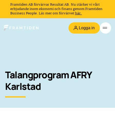
Framtiden AB förvärvar Resultat AB. Nu stärker vi vårt
erbjudande inom ekonomi och finans genom Framtiden
Business People. Läs mer om förvärvet
här.
Logga in
Talangprogram AFRY
Karlstad