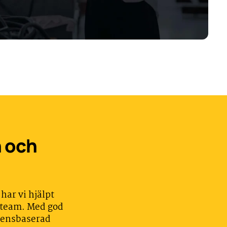
h och
har vi hjälpt
 team. Med god
densbaserad