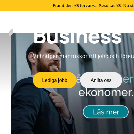
Tech och
Framtiden AB förvärvar Resultat AB. Nu s
Business
Vi hjälper människor till jobb och föret
Lediga jobb
Anlita oss