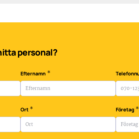
 hitta personal?
*
Efternamn
Telefon
*
Ort
Företag