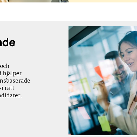
nde
 och
 hjälper
ensbaserade
i rätt
ndidater.