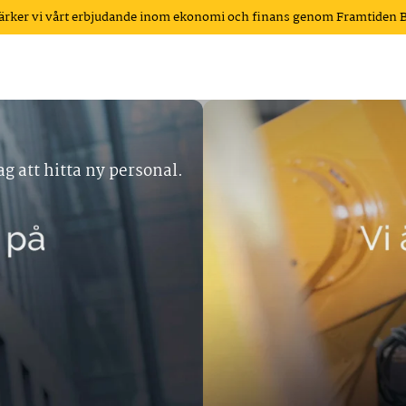
tärker vi vårt erbjudande inom ekonomi och finans genom Framtiden 
ag att hitta ny personal.