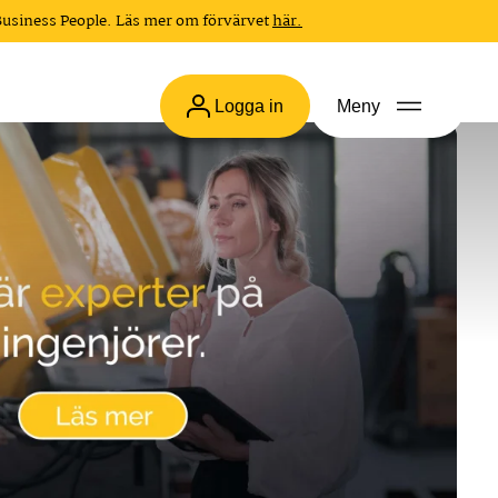
Business People. Läs mer om förvärvet
här.
Logga in
Meny