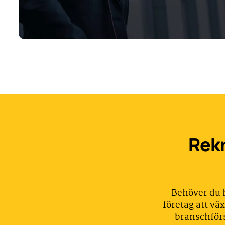
Rekr
Behöver du h
företag att v
branschför