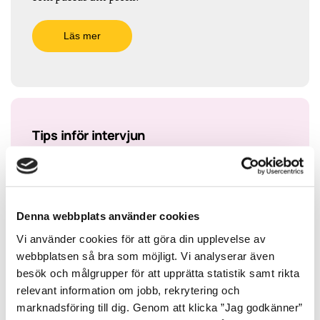
Läs mer
Tips inför intervjun
Inför en intervju är det viktigt att du förbereder
dig. Här hittar du viktiga tips framtagna för du ska
känna dig tryggare och mer påläst inför din
jobbintervju.
Denna webbplats använder cookies
Vi använder cookies för att göra din upplevelse av
Läs mer
webbplatsen så bra som möjligt. Vi analyserar även
besök och målgrupper för att upprätta statistik samt rikta
relevant information om jobb, rekrytering och
marknadsföring till dig. Genom att klicka ”Jag godkänner”