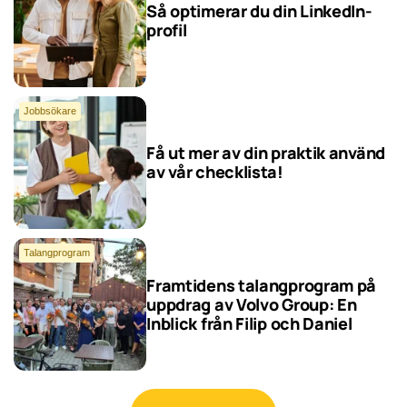
Så optimerar du din LinkedIn-
profil
Jobbsökare
Få ut mer av din praktik använd
av vår checklista!
Jobbsökare
Talangprogram
Framtidens talangprogram på
uppdrag av Volvo Group: En
Inblick från Filip och Daniel