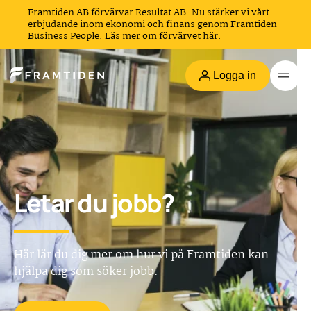
Framtiden AB förvärvar Resultat AB. Nu stärker vi vårt
erbjudande inom ekonomi och finans genom Framtiden
Business People. Läs mer om förvärvet
här.
Logga in
Letar du jobb?
Här lär du dig mer om hur vi på Framtiden kan
hjälpa dig som söker jobb.