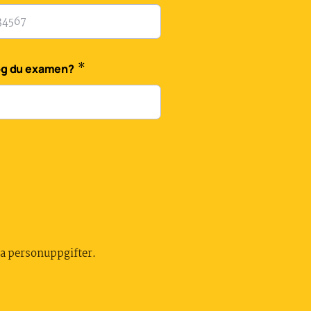
*
tog du examen?
na personuppgifter.