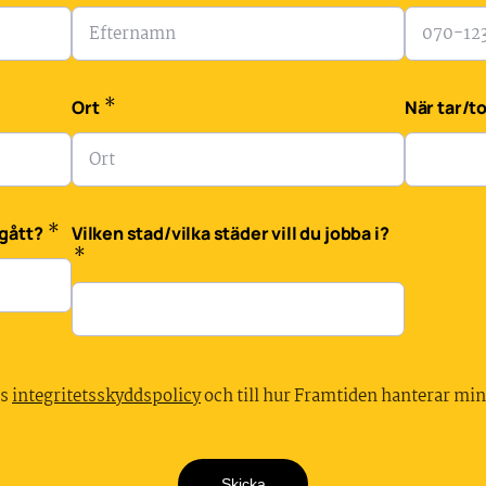
*
Ort
När tar/
*
 gått?
Vilken stad/vilka städer vill du jobba i?
*
ns
integritetsskyddspolicy
och till hur Framtiden hanterar mi
Skicka