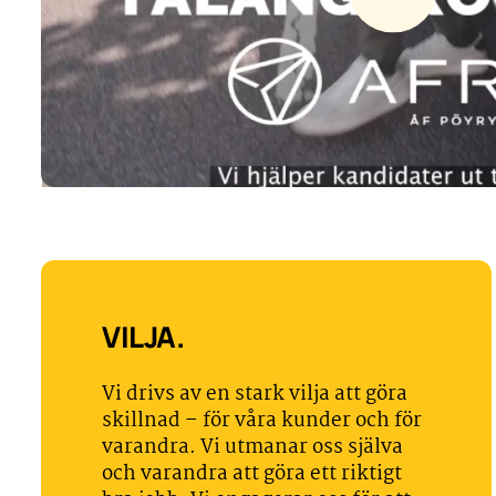
VILJA.
Vi drivs av en stark vilja att göra
skillnad – för våra kunder och för
varandra. Vi utmanar oss själva
och varandra att göra ett riktigt