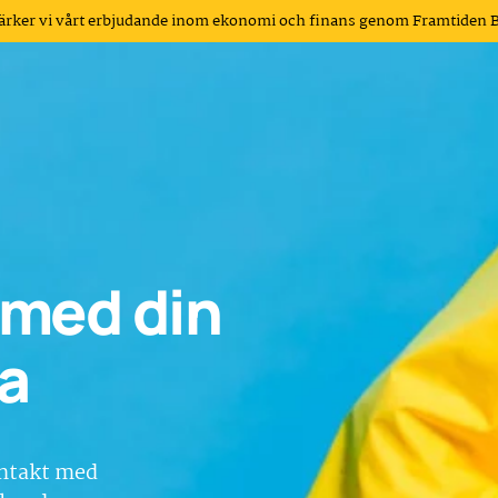
tärker vi vårt erbjudande inom ekonomi och finans genom Framtiden 
g med din
a
kontakt med