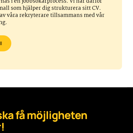
ynas i en jobbsökarprocess. Vi har därför
all som hjälper dig strukturera sitt CV.
av våra rekryterare tillsammans med vår
ng.
l
r ska få möjligheten
!