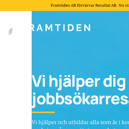
Framtiden AB förvärvar Resultat AB. Nu s
Vi hjälper di
jobbsökarres
Vi hjälper och utbildar alla som är i 