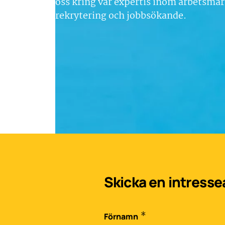
oss kring vår expertis inom arbetsma
rekrytering och jobbsökande.
Skicka en intress
*
Förnamn