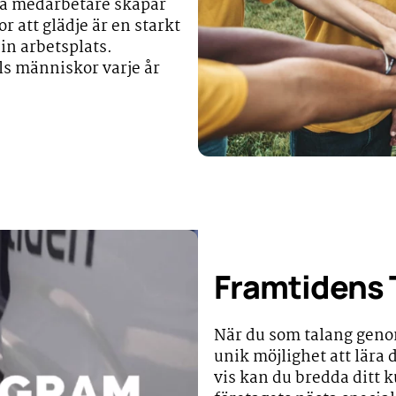
ada medarbetare skapar
r att glädje är en starkt
sin arbetsplats.
ls människor varje år
Framtidens
När du som talang geno
unik möjlighet att lära
vis kan du bredda ditt k