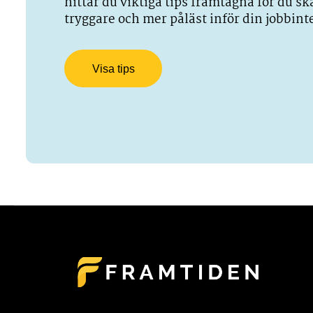
hittar du viktiga tips framtagna för du s
tryggare och mer påläst inför din jobbint
Visa tips