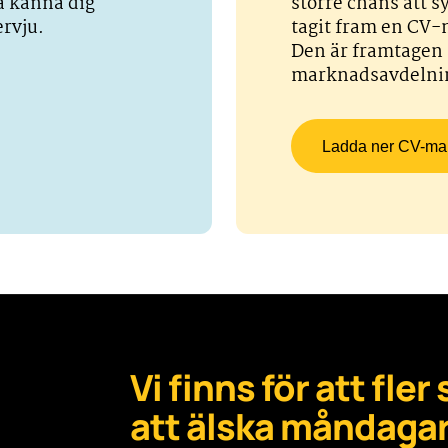
ka känna dig
större chans att s
ervju.
tagit fram en CV-m
Den är framtagen 
marknadsavdelni
Ladda ner CV-mal
Vi finns för att fle
att älska måndagar