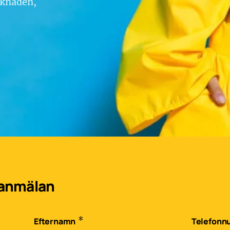
rknaden,
eanmälan
*
Efternamn
Telefon