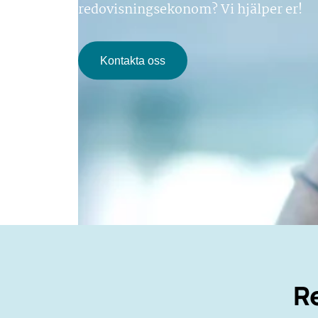
redovisningsekonom? Vi hjälper er!
Kontakta oss
R