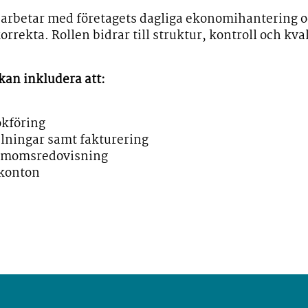
rbetar med företagets dagliga ekonomihantering oc
korrekta. Rollen bidrar till struktur, kontroll och kva
kan inkludera att:
okföring
alningar samt fakturering
h momsredovisning
 konton