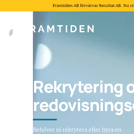
Framtiden AB förvärvar Resultat AB. Nu s
Rekrytering 
redovisning
Behöver ni rekrytera eller hyra en