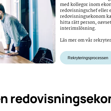
med kollegor inom ekono
redovisningschef eller
redovisningsekonom kan 
hitta rätt person, oavse
interimslösning.
Läs mer om vår rekryte
Rekryteringsprocessen
en redovisningsek