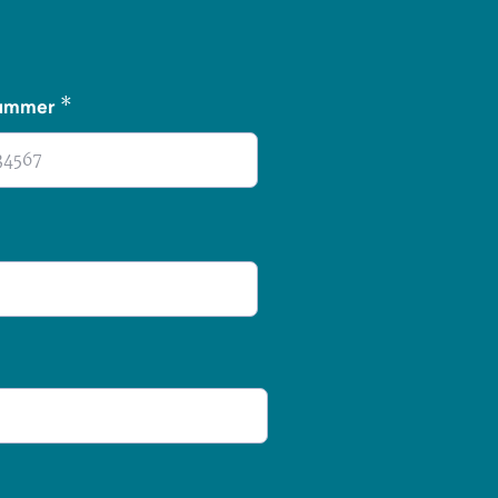
*
nummer
*