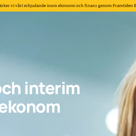
tärker vi vårt erbjudande inom ekonomi och finans genom Framtiden 
och interim
sekonom