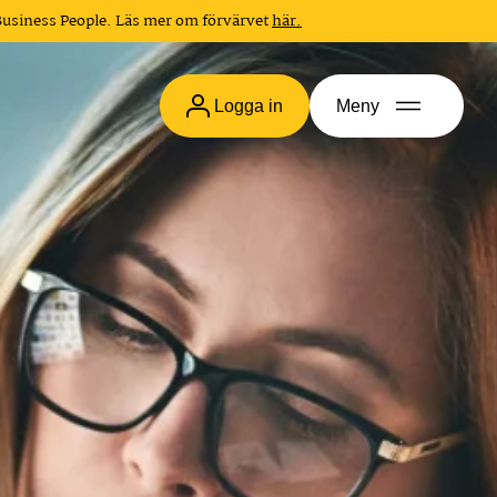
Business People. Läs mer om förvärvet
här.
Logga in
Meny