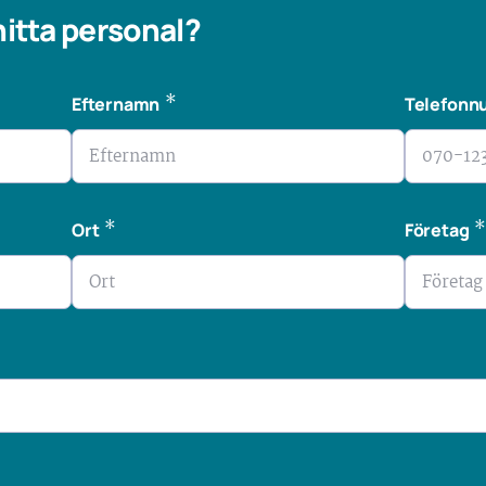
 hitta personal?
*
Efternamn
Telefon
*
Ort
Företag