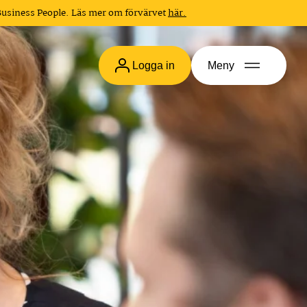
Business People. Läs mer om förvärvet
här.
Logga in
Meny