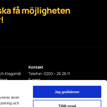
r ska få möjligheten
!
Kontakt
ch Klagomål
Telefon: 0200 – 26 26 11
jänst
E-post:
info@framtiden.com
Anmälan till nyhetsbrev
Jag godkänner
lyserar även
rytering och
Tillåt urval