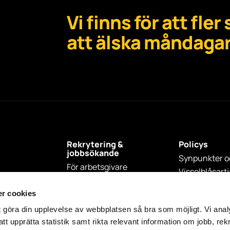
Vi finns för att fle
att älska måndagar
Rekrytering &
Policys
jobbsökande
Synpunkter o
För arbetsgivare
Visselblåsart
För jobbsökare
Jobba hos oss
r cookies
t göra din upplevelse av webbplatsen så bra som möjligt. Vi ana
t upprätta statistik samt rikta relevant information om jobb, rek