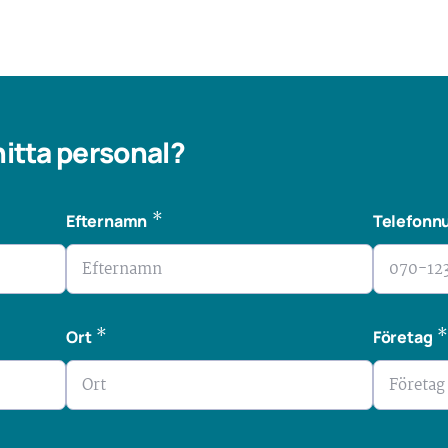
 hitta personal?
*
Efternamn
Telefon
*
Ort
Företag