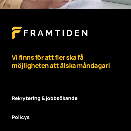
Vi finns för att fler ska få
möjligheten att älska måndagar!
Rekrytering & jobbsökande
Policys
För arbetsgivare
För jobbsökare