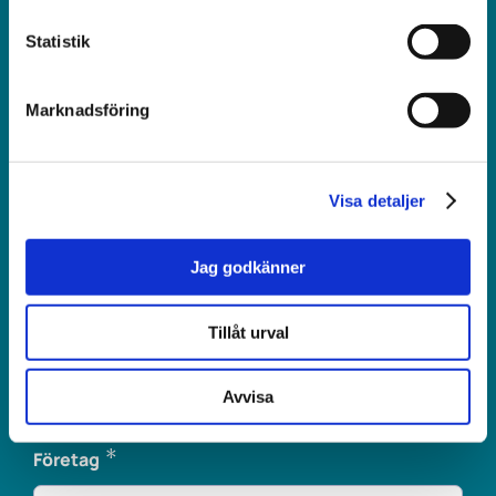
Statistik
*
Telefonnummer
Marknadsföring
*
E-post
Visa detaljer
Jag godkänner
*
Ort
Tillåt urval
Avvisa
*
Företag