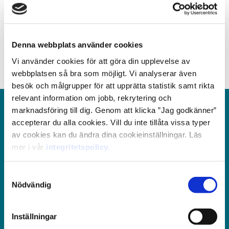
✔ hantera skatter, moms och krav
✔ ha kontakt med myndigheter, revisorer och andra
externa parter
✔ utveckla och effektivisera redovisningsprocesser
Denna webbplats använder cookies
Rollen är central för att skapa en stabil och
Vi använder cookies för att göra din upplevelse av
välfungerande ekonomifunktion.
webbplatsen så bra som möjligt. Vi analyserar även
besök och målgrupper för att upprätta statistik samt rikta
relevant information om jobb, rekrytering och
marknadsföring till dig. Genom att klicka ”Jag godkänner”
Vill du ha hjälp att hitta personal?
accepterar du alla cookies. Vill du inte tillåta vissa typer
av cookies kan du ändra dina cookieinställningar. Läs
*
Förnamn
mer i vår
integritetspolicy.
Samtyckesval
Nödvändig
*
Efternamn
Inställningar