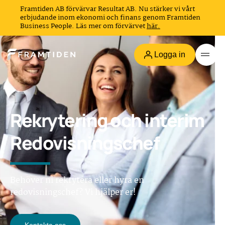
Framtiden AB förvärvar Resultat AB. Nu stärker vi vårt
erbjudande inom ekonomi och finans genom Framtiden
Business People. Läs mer om förvärvet
här.
Logga in
Rekrytering och interim
Redovisningschef
Behöver ni rekrytera eller hyra en
redovisningschef? Vi hjälper er!
Kontakta oss