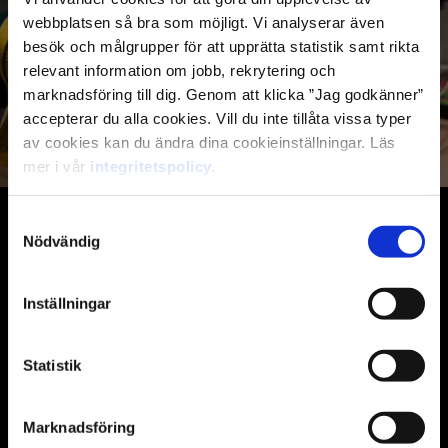
uthyrning
webbplatsen så bra som möjligt. Vi analyserar även
besök och målgrupper för att upprätta statistik samt rikta
Vi hjälper människor till jobb och företag att hitta ny
relevant information om jobb, rekrytering och
personal.
marknadsföring till dig. Genom att klicka ”Jag godkänner”
accepterar du alla cookies. Vill du inte tillåta vissa typer
Lediga jobb
Anlita oss
av cookies kan du ändra dina cookieinställningar. Läs
mer i vår
integritetspolicy.
Samtyckesval
Nödvändig
Inställningar
Vi finns för att fler ska få
Statistik
möjligheten att älska måndagar!
Marknadsföring