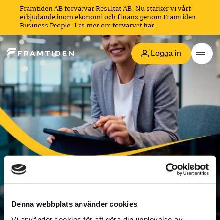
Framtiden AB förvärvar Resultat AB. Nu stärker vi vårt
erbjudande inom ekonomi och finans genom Framtiden
Business People. Läs mer om förvärvet
här.
Logga in
Framtidens rekrytering &
Denna webbplats använder cookies
Vi använder cookies för att göra din upplevelse av