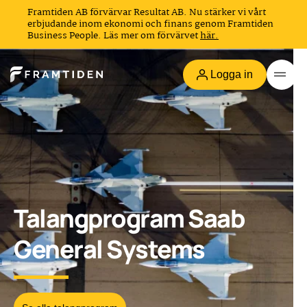
Framtiden AB förvärvar Resultat AB. Nu stärker vi vårt
erbjudande inom ekonomi och finans genom Framtiden
Business People. Läs mer om förvärvet
här.
Logga in
Talangprogram Saab
General Systems