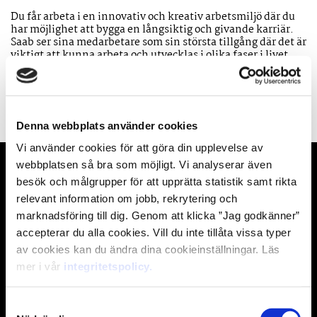
Du får arbeta i en innovativ och kreativ arbetsmiljö där du
har möjlighet att bygga en långsiktig och givande karriär.
Saab ser sina medarbetare som sin största tillgång där det är
viktigt att kunna arbeta och utvecklas i olika faser i livet.
Saab står för en stark kunskapstradition och erbjuder därför
möjlighet till kontinuerligt lärande och förutsättningar för
varje medarbetare att forma sin egen karriär.
Denna webbplats använder cookies
Vi använder cookies för att göra din upplevelse av
webbplatsen så bra som möjligt. Vi analyserar även
besök och målgrupper för att upprätta statistik samt rikta
Intresseanmälan: Talangprogram
relevant information om jobb, rekrytering och
Framtiden
marknadsföring till dig. Genom att klicka ”Jag godkänner”
accepterar du alla cookies. Vill du inte tillåta vissa typer
*
Förnamn
av cookies kan du ändra dina cookieinställningar. Läs
mer i vår
integritetspolicy.
Samtyckesval