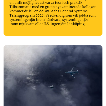
en unik möjlighet att varva teori och praktik.
Tillsammans med en grupp nyexaminerade kollegor
kommer du bli en del av Saabs General Systems
Talangprogram 2024! Vi söker dig som vill jobba som
systemingenjör inom hårdvara, systemingenjör
inom mjukvara eller ILS-ingenjör i Linköping.