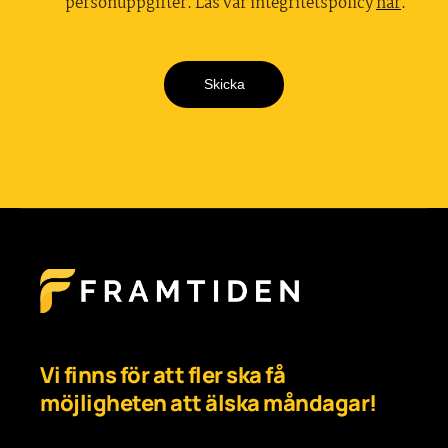
personuppgifter. Läs vår integritetspolicy
här
.
Skicka
Vi finns för att fler ska få
möjligheten att älska måndagar!