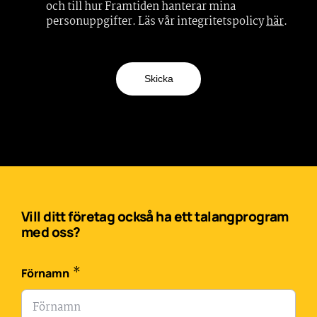
och till hur Framtiden hanterar mina
personuppgifter. Läs vår integritetspolicy
här
.
Skicka
Vill ditt företag också ha ett talangprogram
med oss?
*
Förnamn