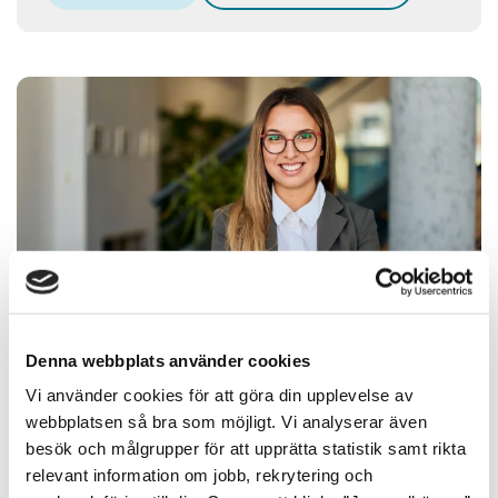
Denna webbplats använder cookies
Vi använder cookies för att göra din upplevelse av
Letar du efter nästa jobbmöjlighet?
webbplatsen så bra som möjligt. Vi analyserar även
besök och målgrupper för att upprätta statistik samt rikta
Vi hjälper dig att hitta rätt roll inom ekonomi, finans
relevant information om jobb, rekrytering och
och affärsnära områden. Oavsett om du är junior,