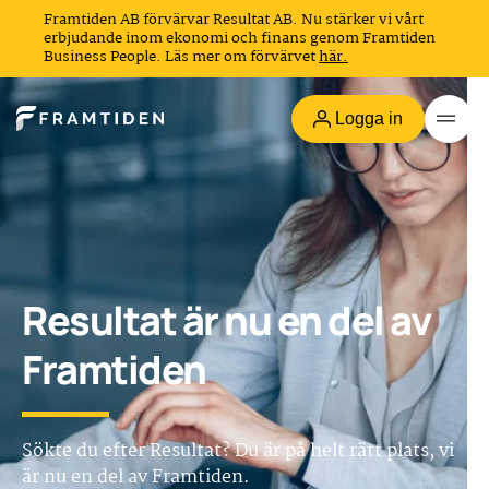
Framtiden AB förvärvar Resultat AB. Nu stärker vi vårt
erbjudande inom ekonomi och finans genom Framtiden
Business People. Läs mer om förvärvet
här.
Logga in
Resultat är nu en del av
Framtiden
Sökte du efter Resultat? Du är på helt rätt plats, vi
är nu en del av Framtiden.