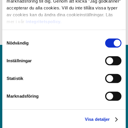
erfaren eller specialist matchar vi dig med en roll där
marknadsföring till dig. Genom att klicka ”Jag godkänner”
du kan trivas, utvecklas och ta nästa steg i karriären.
accepterar du alla cookies. Vill du inte tillåta vissa typer
av cookies kan du ändra dina cookieinställningar. Läs
Lediga jobb
Jobba inom Business
mer i vår
integritetspolicy.
Samtyckesval
Nödvändig
Inställningar
Vill du ha hjälp att hitta personal?
Statistik
*
Förnamn
Marknadsföring
*
Efternamn
Visa detaljer