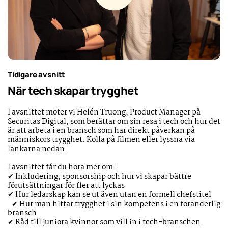
Tidigare avsnitt
När tech skapar trygghet
I avsnittet möter vi Helén Truong, Product Manager på
Securitas Digital, som berättar om sin resa i tech och hur det
är att arbeta i en bransch som har direkt påverkan på
människors trygghet. Kolla på filmen eller lyssna via
länkarna nedan.
I avsnittet får du höra mer om:
✔ Inkludering, sponsorship och hur vi skapar bättre
förutsättningar för fler att lyckas
✔ Hur ledarskap kan se ut även utan en formell chefstitel
✔ Hur man hittar trygghet i sin kompetens i en föränderlig
bransch
✔ Råd till juniora kvinnor som vill in i tech-branschen