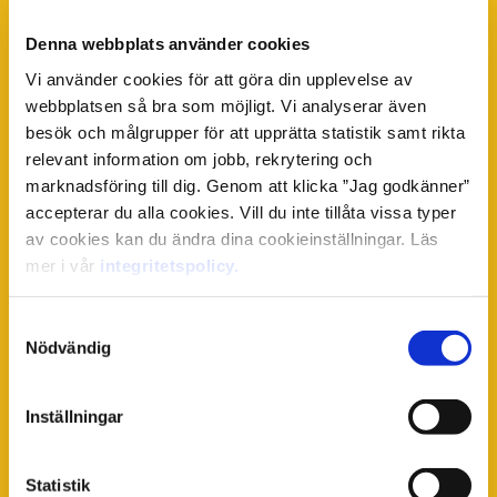
Denna webbplats använder cookies
Vi använder cookies för att göra din upplevelse av
*
Efternamn
webbplatsen så bra som möjligt. Vi analyserar även
besök och målgrupper för att upprätta statistik samt rikta
relevant information om jobb, rekrytering och
marknadsföring till dig. Genom att klicka ”Jag godkänner”
accepterar du alla cookies. Vill du inte tillåta vissa typer
*
Telefonnummer
av cookies kan du ändra dina cookieinställningar. Läs
mer i vår
integritetspolicy.
Samtyckesval
Nödvändig
*
E-post
Inställningar
*
Ort
Statistik