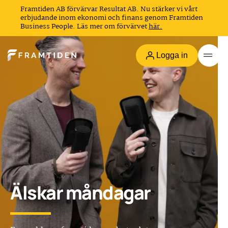
Framtiden AB förvärvar Resultat AB. Nu stärker vi vårt
erbjudande inom ekonomi och finans genom Framtiden
Business People. Läs mer om förvärvet
här.
Logga in
Älskar måndagar