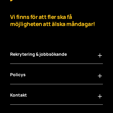
Vi finns för att fler ska få
möjligheten att älska måndagar!
Rekrytering & jobbsökande
Policys
För arbetsgivare
För jobbsökare
Jobba hos oss
Kontakt
Synpunkter och Klagomål
Visselblåsartjänst