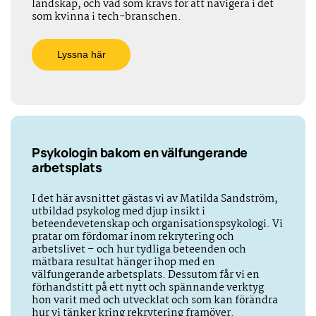
landskap, och vad som krävs för att navigera i det
som kvinna i tech-branschen.
Lyssna här
Psykologin bakom en välfungerande
arbetsplats
I det här avsnittet gästas vi av Matilda Sandström,
utbildad psykolog med djup insikt i
beteendevetenskap och organisationspsykologi. Vi
pratar om fördomar inom rekrytering och
arbetslivet – och hur tydliga beteenden och
mätbara resultat hänger ihop med en
välfungerande arbetsplats. Dessutom får vi en
förhandstitt på ett nytt och spännande verktyg
hon varit med och utvecklat och som kan förändra
hur vi tänker kring rekrytering framöver.