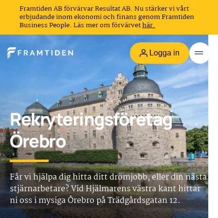
Framtiden AB förvärvar Resultat AB. Nu stärker vi vårt
erbjudande inom ekonomi och finans genom Framtiden
Business People. Läs mer om förvärvet
här.
Logga in
Rekryteringsföretag
Örebro
Får vi hjälpa dig hitta ditt drömjobb, eller din nästa
stjärnarbetare? Vid Hjälmarens västra kant hittar
ni oss i mysiga Örebro på Trädgårdsgatan 12.