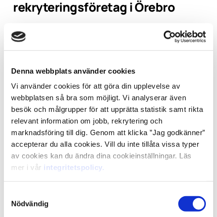
rekryteringsföretag i Örebro
Framtiden strävar alltid mot att uppnå 100% nöjda
kunder och konsulter och att utvecklas som
rekryteringsföretag. Örebro är en stad med stor
variation och kreativa individer och vi vill spegla det på
vårt kontor genom korta beslutsvägar och stort utrymme
Denna webbplats använder cookies
för engagemang. Vårt mål är att hjälpa dig hitta rätt
individ för ert företag inom Tech och Business.
Vi använder cookies för att göra din upplevelse av
webbplatsen så bra som möjligt. Vi analyserar även
besök och målgrupper för att upprätta statistik samt rikta
relevant information om jobb, rekrytering och
marknadsföring till dig. Genom att klicka ”Jag godkänner”
accepterar du alla cookies. Vill du inte tillåta vissa typer
av cookies kan du ändra dina cookieinställningar. Läs
mer i vår
integritetspolicy.
Samtyckesval
Nödvändig