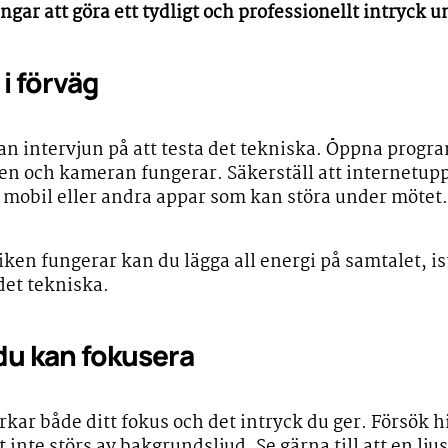
ngar att göra ett tydligt och professionellt intryck 
i förväg
an intervjun på att testa det tekniska. Öppna progra
en och kameran fungerar. Säkerställ att internetupp
n mobil eller andra appar som kan störa under mötet.
iken fungerar kan du lägga all energi på samtalet, istä
det tekniska.
 du kan fokusera
rkar både ditt fokus och det intryck du ger. Försök h
 inte störs av bakgrundsljud. Se gärna till att en ljus