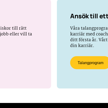
Ansök till e
skor till rätt
Våra talangprogram
obb eller vill ta
karriär med coach
ditt första år. Vår
din karriär.
Talangprogram