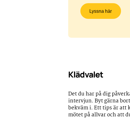
Lyssna här
Klädvalet
Det du har på dig påverk
intervjun. Byt gärna bor
bekväm i. Ett tips är att
mötet på allvar och att d