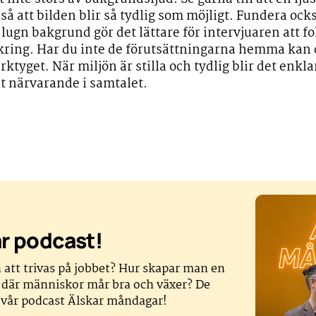
så att bilden blir så tydlig som möjligt. Fundera oc
ugn bakgrund gör det lättare för intervjuaren att fok
ring. Har du inte de förutsättningarna hemma kan 
tyget. När miljön är stilla och tydlig blir det enkla
lt närvarande i samtalet.
år podcast!
n att trivas på jobbet? Hur skapar man en
 där människor mår bra och växer? De
i vår podcast Älskar måndagar!