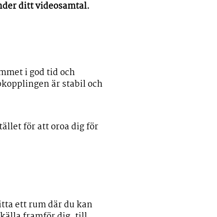
under ditt videosamtal.
mmet i god tid och
kopplingen är stabil och
llet för att oroa dig för
itta ett rum där du kan
källa framför dig, till