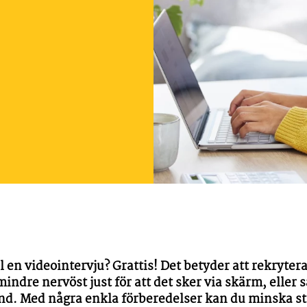
ll en videointervju? Grattis! Det betyder att rekryter
dre nervöst just för att det sker via skärm, eller s
änd. Med några enkla förberedelser kan du minska str