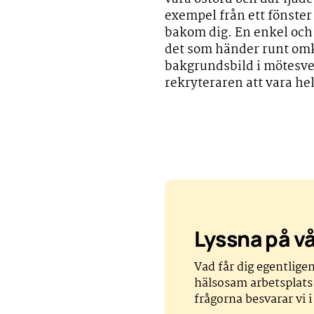
exempel från ett fönster 
bakom dig. En enkel och l
det som händer runt omk
bakgrundsbild i mötesverk
rekryteraren att vara he
Lyssna på v
Vad får dig egentlige
hälsosam arbetsplats
frågorna besvarar vi 