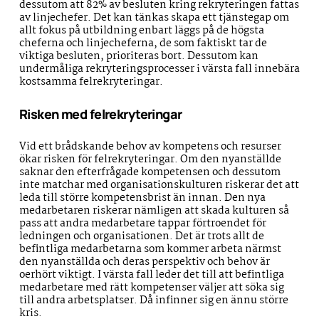
dessutom att 82% av besluten kring rekryteringen fattas
av linjechefer. Det kan tänkas skapa ett tjänstegap om
allt fokus på utbildning enbart läggs på de högsta
cheferna och linjecheferna, de som faktiskt tar de
viktiga besluten, prioriteras bort. Dessutom kan
undermåliga rekryteringsprocesser i värsta fall innebära
kostsamma felrekryteringar.
Risken med felrekryteringar
Vid ett brådskande behov av kompetens och resurser
ökar risken för felrekryteringar. Om den nyanställde
saknar den efterfrågade kompetensen och dessutom
inte matchar med organisationskulturen riskerar det att
leda till större kompetensbrist än innan. Den nya
medarbetaren riskerar nämligen att skada kulturen så
pass att andra medarbetare tappar förtroendet för
ledningen och organisationen. Det är trots allt de
befintliga medarbetarna som kommer arbeta närmst
den nyanställda och deras perspektiv och behov är
oerhört viktigt. I värsta fall leder det till att befintliga
medarbetare med rätt kompetenser väljer att söka sig
till andra arbetsplatser. Då infinner sig en ännu större
kris.