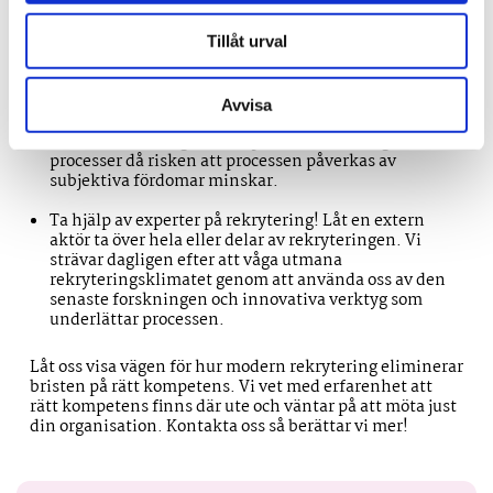
rätt kandidat. En extern rekryterare har avsatt tid att
bygga ett nätverk med lämpliga kandidater vilket
underlättar sökandet efter rätt kompetens.
Tillåt urval
Våga utmana traditionella mönster!
Många av de
traditionella delarna av en rekryteringsprocess kan
Avvisa
idag bytas ut mot intelligenta datorprogram. En
sådan investering kan skapa mer tillförlitliga
processer då risken att processen påverkas av
subjektiva fördomar minskar.
Ta hjälp av experter på rekrytering! Låt en extern
aktör ta över hela eller delar av rekryteringen. Vi
strävar dagligen efter att våga utmana
rekryteringsklimatet genom att använda oss av den
senaste forskningen och innovativa verktyg som
underlättar processen.
Låt oss visa vägen för hur modern rekrytering eliminerar
bristen på rätt kompetens. Vi vet med erfarenhet att
rätt kompetens finns där ute och väntar på att möta just
din organisation. Kontakta oss så berättar vi mer!