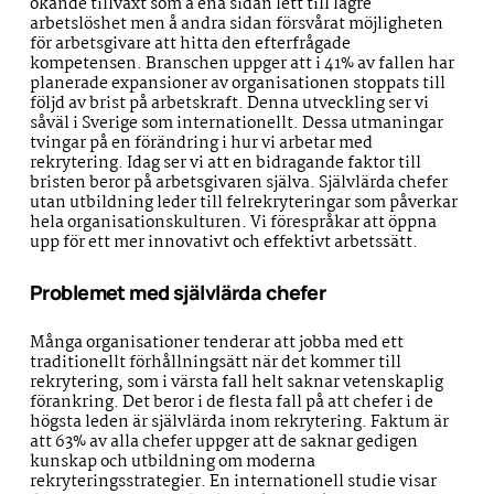
ökande tillväxt som å ena sidan lett till lägre
arbetslöshet men å andra sidan försvårat möjligheten
för arbetsgivare att hitta den efterfrågade
kompetensen. Branschen uppger att i 41% av fallen har
planerade expansioner av organisationen stoppats till
följd av brist på arbetskraft. Denna utveckling ser vi
såväl i Sverige som internationellt. Dessa utmaningar
tvingar på en förändring i hur vi arbetar med
rekrytering. Idag ser vi att en bidragande faktor till
bristen beror på arbetsgivaren själva. Självlärda chefer
utan utbildning leder till felrekryteringar som påverkar
hela organisationskulturen. Vi förespråkar att öppna
upp för ett mer innovativt och effektivt arbetssätt.
Problemet med självlärda chefer
Många organisationer tenderar att jobba med ett
traditionellt förhållningsätt när det kommer till
rekrytering, som i värsta fall helt saknar vetenskaplig
förankring. Det beror i de flesta fall på att chefer i de
högsta leden är självlärda inom rekrytering. Faktum är
att 63% av alla chefer uppger att de saknar gedigen
kunskap och utbildning om moderna
rekryteringsstrategier. En internationell studie visar