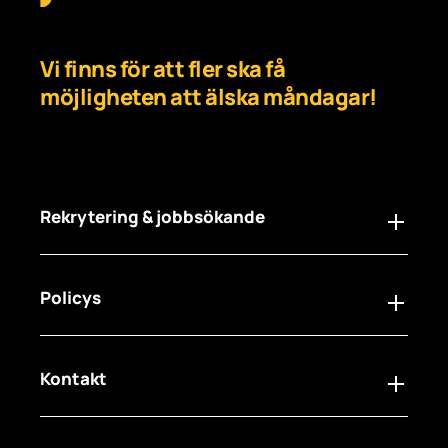
Vi finns för att fler ska få
möjligheten att älska måndagar!
Rekrytering & jobbsökande
Policys
För arbetsgivare
För jobbsökare
Jobba hos oss
Kontakt
Synpunkter och Klagomål
Visselblåsartjänst