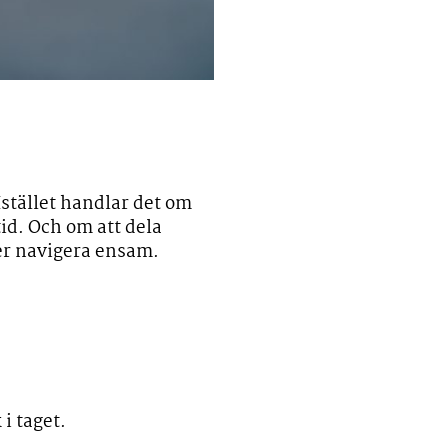
Istället handlar det om
tid. Och om att dela
ver navigera ensam.
i taget.