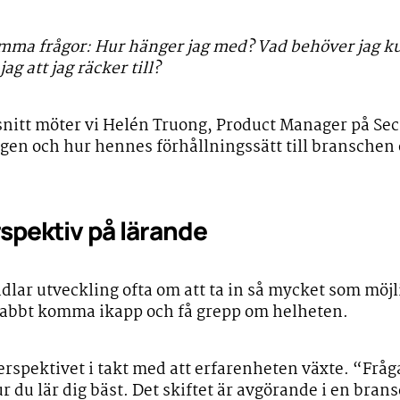
mma frågor: Hur hänger jag med? Vad behöver jag 
jag att jag räcker till?
snitt möter vi Helén Truong, Product Manager på Secu
ngen och hur hennes förhållningssätt till branschen
rspektiv på lärande
dlar utveckling ofta om att ta in så mycket som möjl
 snabbt komma ikapp och få grepp om helheten.
rspektivet i takt med att erfarenheten växte. “Fråga
r du lär dig bäst. Det skiftet är avgörande i en bran