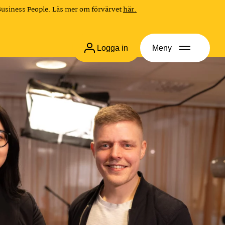
Business People. Läs mer om förvärvet
här.
Logga in
Meny