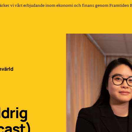
tärker vi vårt erbjudande inom ekonomi och finans genom Framtiden 
hvärld
drig
dcast)