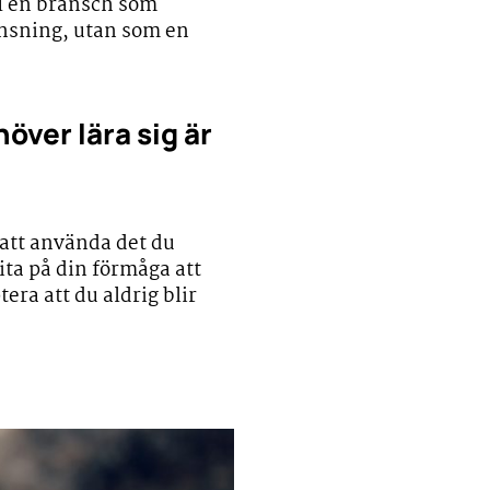
 I en bransch som
ränsning, utan som en
ver lära sig är
 att använda det du
ita på din förmåga att
era att du aldrig blir