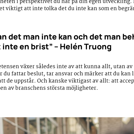
gheten i perspektivet du har på din egen utveckling.
et viktigt att inte tolka det du inte kan som en beg
n det man inte kan och det man behö
 inte en brist” – Helén Truong
etensen växer således inte av att kunna allt, utan av
du fattar beslut, tar ansvar och märker att du kan l
tt de uppstår. Och kanske viktigast av allt: att accept
r en av branschens största möjligheter.