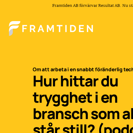
Framtiden AB förvärvar Resultat AB. Nu s
Om att arbeta i en snabbt föränderlig tec
Hur hittar du
trygghet i en
bransch som al
står still? (po