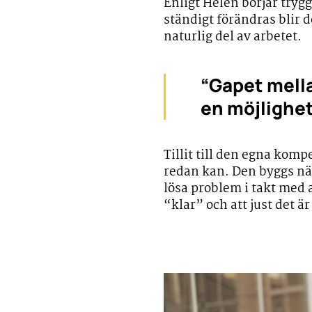
Enligt Helén börjar tryg
ständigt förändras blir d
naturlig del av arbetet.
“Gapet mella
en möjlighet
Tillit till den egna komp
redan kan. Den byggs när 
lösa problem i takt med a
“klar” och att just det ä