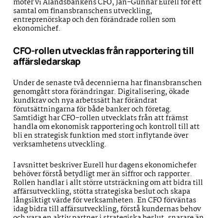
möter vi Ålandsbankens CFO, Jan-Gunnar Eurell för ett
samtal om finansbranschens utveckling,
entreprenörskap och den förändrade rollen som
ekonomichef.
CFO-rollen utvecklas från rapportering till
affärsledarskap
Under de senaste två decennierna har finansbranschen
genomgått stora förändringar. Digitalisering, ökade
kundkrav och nya arbetssätt har förändrat
förutsättningarna för både banker och företag.
Samtidigt har CFO-rollen utvecklats från att främst
handla om ekonomisk rapportering och kontroll till att
bli en strategisk funktion med stort inflytande över
verksamhetens utveckling.
I avsnittet beskriver Eurell hur dagens ekonomichefer
behöver förstå betydligt mer än siffror och rapporter.
Rollen handlar i allt större utsträckning om att bidra till
affärsutveckling, stötta strategiska beslut och skapa
långsiktigt värde för verksamheten. En CFO förväntas
idag bidra till affärsutveckling, förstå kundernas behov