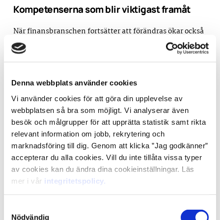
Kompetenserna som blir viktigast framåt
När finansbranschen fortsätter att förändras ökar också
kraven på framtidens kompetens. Förmågan att
analysera data och förstå ekonomi kommer fortsatt att
vara central, men kompletteras av andra viktiga
kompetenser.
Denna webbplats använder cookies
I samtalet lyfts affärsförståelse, kommunikation,
relationsskapande och strategiskt tänkande fram som
Vi använder cookies för att göra din upplevelse av
avgörande för att lyckas i framtidens finansbransch. Att
webbplatsen så bra som möjligt. Vi analyserar även
kunna se helheten och förstå hur ekonomiska beslut
besök och målgrupper för att upprätta statistik samt rikta
påverkar verksamheten blir allt viktigare.
relevant information om jobb, rekrytering och
Från insikt till värdeskapande
marknadsföring till dig. Genom att klicka ”Jag godkänner”
accepterar du alla cookies. Vill du inte tillåta vissa typer
När samtalet blickar framåt blir det tydligt att
av cookies kan du ändra dina cookieinställningar. Läs
finansbranschens kompetenskrav förändras.
mer i vår
integritetspolicy.
Analytisk förmåga och ekonomisk kompetens kommer
fortsatt att vara viktiga, men kompletteras allt mer av
Samtyckesval
färdigheter inom kommunikation, relationsbyggande,
Nödvändig