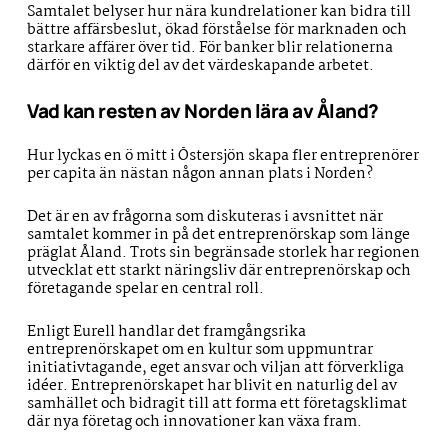
Samtalet belyser hur nära kundrelationer kan bidra till
bättre affärsbeslut, ökad förståelse för marknaden och
starkare affärer över tid. För banker blir relationerna
därför en viktig del av det värdeskapande arbetet.
Vad kan resten av Norden lära av Åland?
Hur lyckas en ö mitt i Östersjön skapa fler entreprenörer
per capita än nästan någon annan plats i Norden?
Det är en av frågorna som diskuteras i avsnittet när
samtalet kommer in på det entreprenörskap som länge
präglat Åland. Trots sin begränsade storlek har regionen
utvecklat ett starkt näringsliv där entreprenörskap och
företagande spelar en central roll.
Enligt Eurell handlar det framgångsrika
entreprenörskapet om en kultur som uppmuntrar
initiativtagande, eget ansvar och viljan att förverkliga
idéer. Entreprenörskapet har blivit en naturlig del av
samhället och bidragit till att forma ett företagsklimat
där nya företag och innovationer kan växa fram.