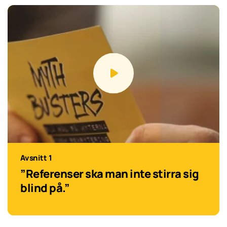
Avsnitt 1
”Referenser ska man inte stirra sig
blind på.”