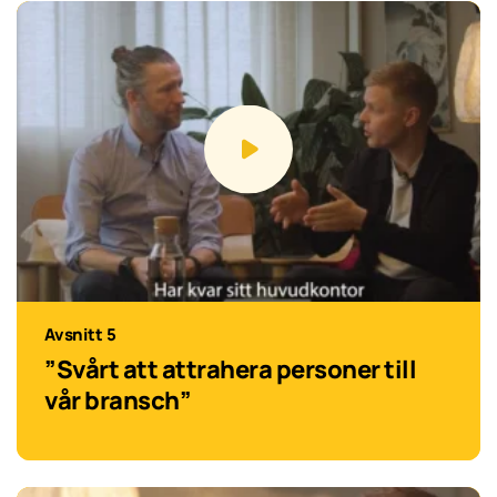
Avsnitt 5
”Svårt att attrahera personer till
vår bransch”