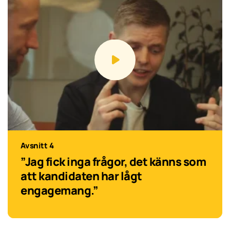
Avsnitt 4
”Jag fick inga frågor, det känns som
att kandidaten har lågt
engagemang.”