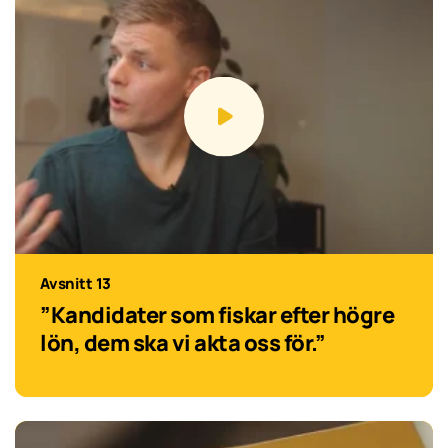
Avsnitt 13
”Kandidater som fiskar efter högre
lön, dem ska vi akta oss för.”