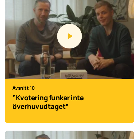
Avsnitt 10
”Kvotering funkar inte
överhuvudtaget”