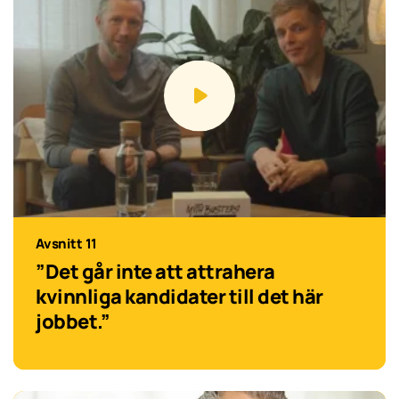
Avsnitt 11
”Det går inte att attrahera
kvinnliga kandidater till det här
jobbet.”