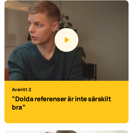
Avsnitt 2
”Dolda referenser är inte särskilt
bra”