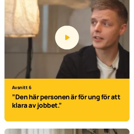
Avsnitt 6
”Den här personen är för ung för att
klara av jobbet.”