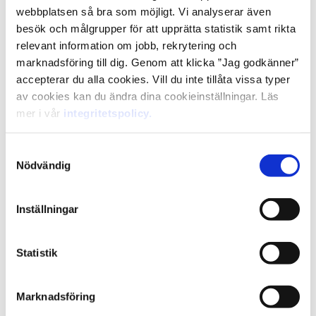
webbplatsen så bra som möjligt. Vi analyserar även
besök och målgrupper för att upprätta statistik samt rikta
relevant information om jobb, rekrytering och
marknadsföring till dig. Genom att klicka ”Jag godkänner”
accepterar du alla cookies. Vill du inte tillåta vissa typer
av cookies kan du ändra dina cookieinställningar. Läs
mer i vår
integritetspolicy.
Samtyckesval
Nödvändig
Avsnitt 8
Inställningar
”Har man tränat eller tävlat på en
hög nivå, då är man rätt person för
jobbet.”
Statistik
Marknadsföring