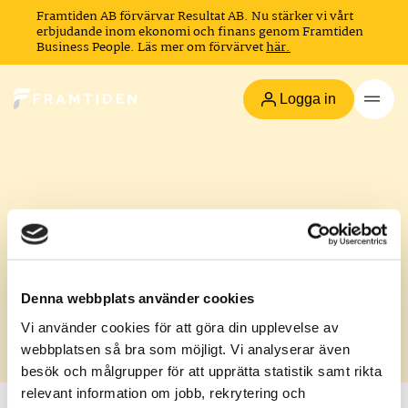
Framtiden AB förvärvar Resultat AB. Nu stärker vi vårt
erbjudande inom ekonomi och finans genom Framtiden
Business People. Läs mer om förvärvet
här.
Logga in
Tack.
Denna webbplats använder cookies
Du är nu avregistrerad från våra utskick. Du
kommer fortfarande få mail från din rekryterare.
Vi använder cookies för att göra din upplevelse av
webbplatsen så bra som möjligt. Vi analyserar även
besök och målgrupper för att upprätta statistik samt rikta
relevant information om jobb, rekrytering och