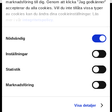
marknadsföring till dig. Genom att klicka ”Jag godkänner”
accepterar du alla cookies. Vill du inte tillåta vissa typer
av cookies kan du ändra dina cookieinställningar. Läs
mer i vår
integritetspolicy.
Samtyckesval
Nödvändig
Vi finns för att fler ska få
möjligheten att älska måndagar!
Inställningar
Statistik
Rekrytering & jobbsökande
Marknadsföring
Policys
För arbetsgivare
Visa detaljer
För jobbsökare