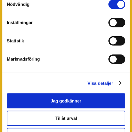
Nödvändig
*
Ort
Inställningar
Statistik
*
Företag
Marknadsföring
Meddelande
Visa detaljer
Jag godkänner
Tillåt urval
Jag samtycker till Framtidens Integritetspolicy