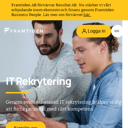
Framtiden AB förvärvar Resultat AB. Nu stärker vi vårt
erbjudande inom ekonomi och finans genom Framtiden
Business People. Läs mer om förvärvet
här.
Logga in
IT Rekrytering
Genom evidensbaserad IT rekrytering hjälper vi dig
att hitta personal med rätt kompetens.
Kontakta oss