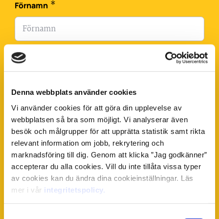
*
Förnamn
*
Efternamn
Denna webbplats använder cookies
Vi använder cookies för att göra din upplevelse av
*
Telefonnummer
webbplatsen så bra som möjligt. Vi analyserar även
besök och målgrupper för att upprätta statistik samt rikta
relevant information om jobb, rekrytering och
marknadsföring till dig. Genom att klicka ”Jag godkänner”
accepterar du alla cookies. Vill du inte tillåta vissa typer
*
E-post
av cookies kan du ändra dina cookieinställningar. Läs
mer i vår
integritetspolicy.
Samtyckesval