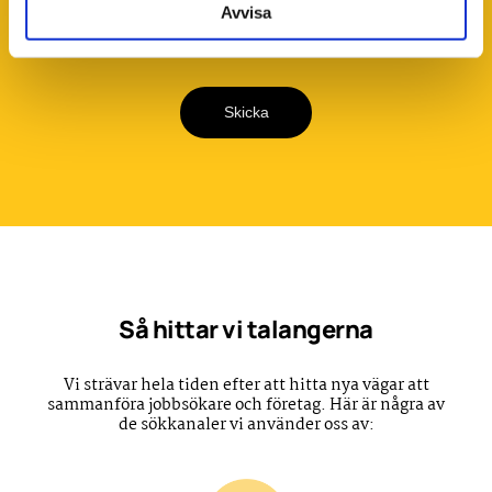
och till hur Framtiden hanterar mina
Avvisa
personuppgifter. Läs vår integritetspolicy
här
.
Skicka
Så hittar vi talangerna
Vi strävar hela tiden efter att hitta nya vägar att
sammanföra jobbsökare och företag. Här är några av
de sökkanaler vi använder oss av: